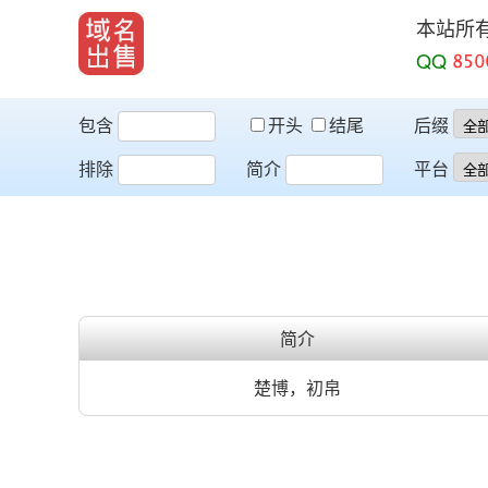
本站所
QQ
包含
开头
结尾
后缀
排除
简介
平台
简介
楚博，初帛