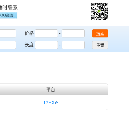
随时联系
价格
-
搜索
长度
-
重置
平台
17EX