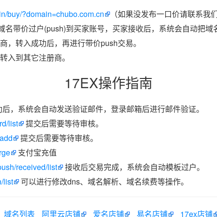
in/buy/?domain=chubo.com.cn
（如果没发布一口价请联系我们带
把域名带价过户(push)到买家账号，买家接收后，系统会自动把
商，转入成功后，再进行带价push交易。
转入到其它注册商。
17EX操作指南
功后，系统会自动发送验证邮件，登录邮箱后进行邮件验证。
d/list
提交后需要等待审核。
/add
提交后需要等待审核。
rge
支付宝充值
ush/received/list
接收后交易完成，系统会自动模板过户。
list
可以进行修改dns、域名解析、域名续费等操作。
域名列表
阿里云店铺
爱名店铺
易名店铺
17ex店铺