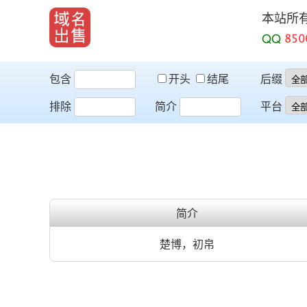
本站所
QQ
包含
开头
结尾
后缀
排除
简介
平台
简介
楚博，初帛