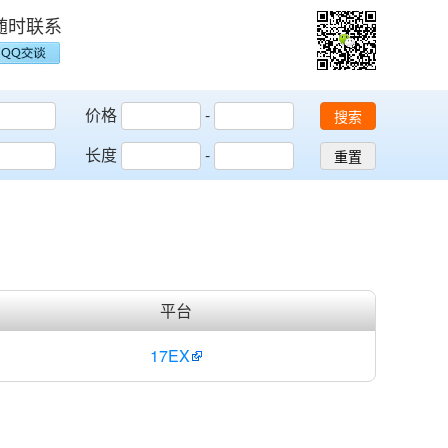
随时联系
价格
-
搜索
长度
-
重置
平台
17EX