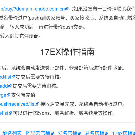
in/buy/?domain=chubo.com.cn
（如果没发布一口价请联系我们带
把域名带价过户(push)到买家账号，买家接收后，系统会自动把
商，转入成功后，再进行带价push交易。
转入到其它注册商。
17EX操作指南
功后，系统会自动发送验证邮件，登录邮箱后进行邮件验证。
d/list
提交后需要等待审核。
/add
提交后需要等待审核。
rge
支付宝充值
ush/received/list
接收后交易完成，系统会自动模板过户。
list
可以进行修改dns、域名解析、域名续费等操作。
域名列表
阿里云店铺
爱名店铺
易名店铺
17ex店铺